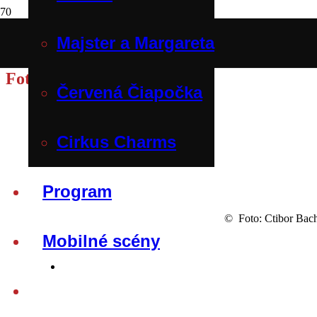
Majster a Margareta
Fotogaléria
Červená Čiapočka
Cirkus Charms
Program
© Foto: Ctibor Bach
Mobilné scény
Fotogaléria