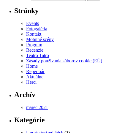
Stránky
Events
Fotogaléria
Kontakt
Mobilné scény
Program
Recenzie
Teatro Tatro
Zásady používania súborov cookie (EÚ)
Home
Repertoár
Aktuálne
Herci
Archív
marec 2021
Kategórie
Uncategorized @sk
(2)