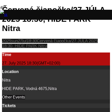
Červená čiapočka/27.JÚLA
2025 18:30, HIDE PARK
Nitra
2025
sun
27
Jul
18:30
Červená čiapočka/27.JÚLA 2025
18:30, HIDE PARK Nitra
Time
27. July 2025
18:30
(GMT+02:00)
Location
Nitra
HIDE PARK, Vodná 4675,Nitra
Other Events
Tickets