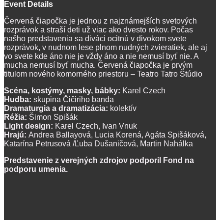
Event Details
Červená čiapočka je jednou z najznámejších svetových
rozprávok a straší deti už viac ako dvesto rokov. Počas
našho predstavenia sa diváci ocitnú v divokom svete
rozprávok, v nudnom lese plnom nudných zvieratiek, ale aj
vo svete kde áno nie je vždy áno a nie nemusí byť nie. A
mucha nemusí byť mucha. Červená čiapočka je prvým
titulom nového komorného priestoru – Teatro Tatro Štúdio
Scéna, kostýmy, masky, bábky:
Karel Czech
Hudba:
skupina Čičiriho banda
Dramaturgia a dramatizácia:
kolektív
Réžia:
Šimon Spišák
Light design:
Karel Czech, Ivan Vnuk
Hrajú:
Andrea Ballayová, Lucia Korená, Agáta Spišáková,
Katarína Petrusová /Ľuba Dušaničová, Martin Nahálka
Predstavenie z verejných zdrojov podporil Fond na
podporu umenia.