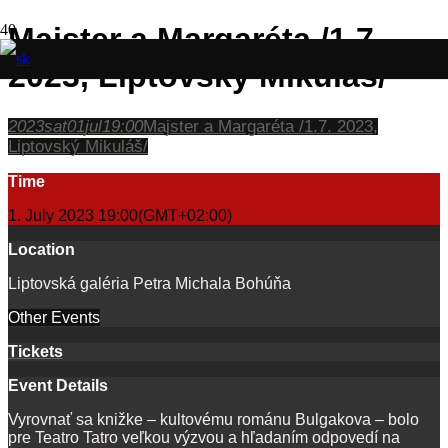
Majster a Margaréta /1.7.
2023, Liptovský Mikuláš/
2023
sat
01
Jul
19:00
Majster a Margaréta /1.7. 2023,
Liptovský Mikuláš/
Time
1. July 2023
19:00
(GMT+02:00)
Location
Liptovská galéria Petra Michala Bohúňa
Other Events
Tickets
Event Details
Vyrovnať sa knižke – kultovému románu Bulgakova – bolo
pre Teatro Tatro veľkou výzvou a hľadaním odpovedí na