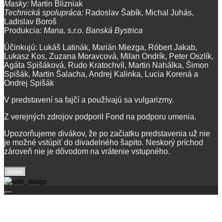
Masky:
Martin Blizniak
Technická spolupráca:
Radoslav Šabík, Michal Juhás,
Ladislav Boroš
Produkcia:
Mana, s.r.o. Banská Bystrica
Účinkujú: Lukáš Latinák, Marián Miezga, Róbert Jakab,
Lukasz Kos, Zuzana Moravcová, Milan Ondrík, Peter Oszlík,
Agáta Spišáková, Rudo Kratochvíl, Martin Nahálka, Šimon
Spišák, Martin Šalacha, Andrej Kalinka, Lucia Korená a
Ondrej Spišák
V predstavení sa fajčí a používajú sa vulgarizmy.
Z verejných zdrojov podporil Fond na podporu umenia.
Upozorňujeme divákov, že po začiatku predstavenia už nie
je možné vstúpiť do divadelného šapito. Neskorý príchod
zároveň nie je dôvodom na vrátenie vstupného.
more