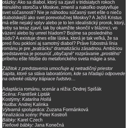
otázky: Ako sa diabol, ktorý sa zjavil v tridsiatych rokoch
minulého storočia v Moskve, zmenil a nakoľko ovplyvňuje
svet súčasnosti? Nie je náhodou súčasný svet ešte o niečo
diabolskejší ako svet porevolučnej Moskvy? A Ježiš Kristus
má ešte nejaký vplyv alebo je to len idealistický prorok, ktorý,
keby sa teraz zjavil, tak by okamžite skončil v blázinci, vo
väzení alebo by umrel hladom? Bojíme sa posledného
súdu? A existuje dnes ešte láska, ktorá je tak veľká, že sa
pred ňou pokloní aj samotný diabol? Práve ľúbostná línia
románu je pre „teatrácku“ dramatizáciu zásadnou. Ambíciou
predstavenia je posunúť „obyčajné“ rozprávanie „prostého“
príbehu ešte hlbšie do metaforického sveta mágie a sna.
Zážitok z predstavenia umocňuje aj netradičný priestor
šapita, ktoré sa stáva laboratóriom, kde sa hľadajú odpovede
na odveké otázky trápiace ľudstvo…
Adaptácia románu, scenár a réžia: Ondrej Spišák
Scéna:
František Lipták
Kostýmy:
Katarína Hollá
Hudba:
Andrej Kalinka
Výtvarná spolupráca:
Zuzana Formánková
Realizácia scény:
Peter Kostroň
Bábky:
Karel Czech
Tieňové bábky:
Jana Konečná