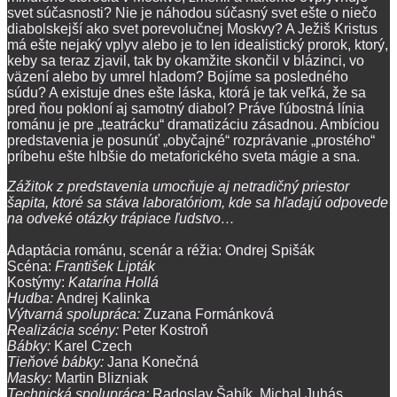
svet súčasnosti? Nie je náhodou súčasný svet ešte o niečo
diabolskejší ako svet porevolučnej Moskvy? A Ježiš Kristus
má ešte nejaký vplyv alebo je to len idealistický prorok, ktorý,
keby sa teraz zjavil, tak by okamžite skončil v blázinci, vo
väzení alebo by umrel hladom? Bojíme sa posledného
súdu? A existuje dnes ešte láska, ktorá je tak veľká, že sa
pred ňou pokloní aj samotný diabol? Práve ľúbostná línia
románu je pre „teatrácku“ dramatizáciu zásadnou. Ambíciou
predstavenia je posunúť „obyčajné“ rozprávanie „prostého“
príbehu ešte hlbšie do metaforického sveta mágie a sna.
Zážitok z predstavenia umocňuje aj netradičný priestor
šapita, ktoré sa stáva laboratóriom, kde sa hľadajú odpovede
na odveké otázky trápiace ľudstvo…
Adaptácia románu, scenár a réžia: Ondrej Spišák
Scéna:
František Lipták
Kostýmy:
Katarína Hollá
Hudba:
Andrej Kalinka
Výtvarná spolupráca:
Zuzana Formánková
Realizácia scény:
Peter Kostroň
Bábky:
Karel Czech
Tieňové bábky:
Jana Konečná
Masky:
Martin Blizniak
Technická spolupráca:
Radoslav Šabík, Michal Juhás,