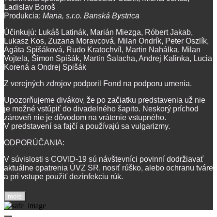
Ladislav Boroš
Produkcia:
Mana, s.r.o. Banská Bystrica
Účinkujú: Lukáš Latinák, Marián Miezga, Róbert Jakab,
Lukasz Kos, Zuzana Moravcová, Milan Ondrík, Peter Oszlík,
Agáta Spišáková, Rudo Kratochvíl, Martin Nahálka, Milan
Vojtela, Šimon Spišák, Martin Šalacha, Andrej Kalinka, Lucia
Korená a Ondrej Spišák
Z verejných zdrojov podporil Fond na podporu umenia.
Upozorňujeme divákov, že po začiatku predstavenia už nie
je možné vstúpiť do divadelného šapito. Neskorý príchod
zároveň nie je dôvodom na vrátenie vstupného.
V predstavení sa fajčí a používajú sa vulgarizmy.
ODPORÚČANIA:
V súvislosti s COVID-19 sú návštevníci povinní dodržiavať
aktuálne opatrenia ÚVZ SR, nosiť rúško, alebo ochranu tváre
a pri vstupe použiť dezinfekciu rúk.
more