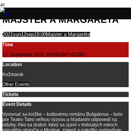
MAJSTER A MARGARÉTA
2021
sun
12
Sep
19:00
Majster a Margaréta
Time
12. September 2021
19:00
(GMT+02:00)
Location
Kežmarok
Other Events
Tickets
Event Details
Vyrovnať sa knižke – kultovému románu Bulgakova – bolo
pre Teatro Tatro veľkou výzvou a hľadaním odpovedí na
otázky: Ako sa diabol, ktorý sa zjavil v tridsiatych rokoch
minulého storočia v Moskve, zmenil a nakoľko ovplyvňuje